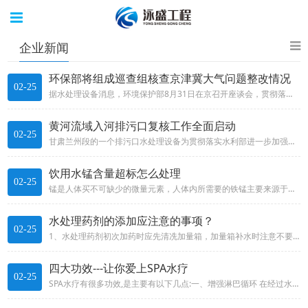
企业新闻
环保部将组成巡查组核查京津冀大气问题整改情况
02-25
据水处理设备消息，环境保护部8月31日在京召开座谈会，贯彻落实《京津冀及周边地区2017—2018年秋冬季大气污染综合治...
黄河流域入河排污口复核工作全面启动
02-25
甘肃兰州段的一个排污口水处理设备为贯彻落实水利部进一步加强入河排污口监督管理工作精神，近日，黄河流域水资源保护局在流域9...
饮用水锰含量超标怎么处理
02-25
锰是人体买不可缺少的微量元素，人体内所需要的铁锰主要来源于食物和饮水。一般认为锰过多对人体无害，在我国锰只作为感观性状指...
水处理药剂的添加应注意的事项？
02-25
1、水处理药剂初次加药时应先清冼加量箱，加量箱补水时注意不要超过最高液位。清冼时关闭加量箱底部排污阀，注水清洗后打开排污...
四大功效---让你爱上SPA水疗
02-25
SPA水疗有很多功效,是主要有以下几点:一、增强淋巴循环 在经过水的冲击和浸泡之后,人的身心都得到最大程度的放松,从而增...